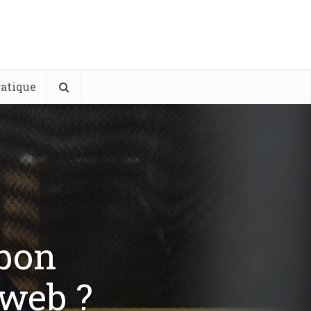
ratique
bon
 web ?